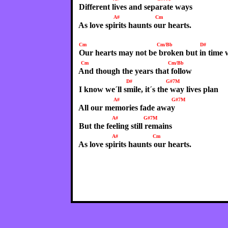
Different lives and separate ways
A#
Cm
As love spirits haunts our hearts.
Cm Cm/Bb D# G#
Our hearts may not be broken but in time w
Cm Cm/B
And though the years that follow
D# G#7M
I know we´ll smile, it´s the way lives plan
A# G#7M
All our memories fade away
A#
G#7M
But the feeling still remains
A#
Cm
As love spirits haunts our hearts.