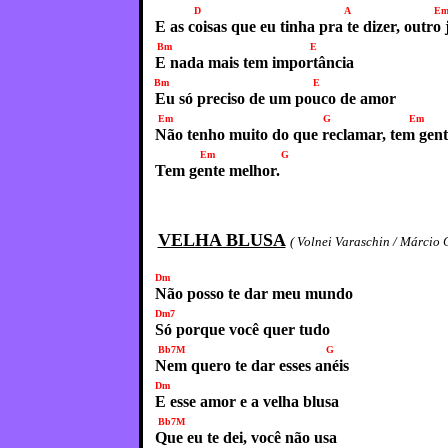
D A Em
E as coisas que eu tinha pra te dizer, outro 
Bm E
E nada mais tem importância
Bm E
Eu só preciso de um pouco de amor
Em G E
Não tenho muito do que reclamar, tem gent
Em G
Tem gente melhor.
VELHA BLUSA
( Volnei Varaschin / Márcio 
Dm
Não posso te dar meu mundo
Dm7
Só porque você quer tudo
Bb7M G
Nem quero te dar esses anéis
Dm
E esse amor e a velha blusa
Bb7M
Que eu te dei, você não usa