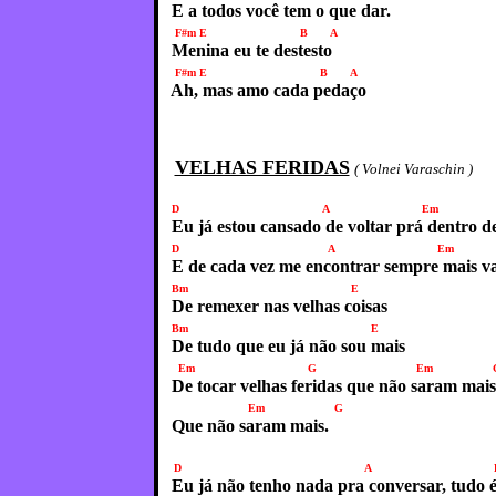
E a todos você tem o que dar.
F#m E B 
Menina eu te destesto
F#m E B A
Ah, mas amo cada pedaço
VELHAS FERIDAS
( Volnei Varaschin )
D A Em 
Eu já estou cansado de voltar prá dentro 
D A Em 
E de cada vez me encontrar sempre mais va
Bm E
De remexer nas velhas coisas
Bm E
De tudo que eu já não sou mais
Em G E
De tocar velhas feridas que não saram mais
Em G
Que não saram mais.
D A Em
Eu já não tenho nada pra conversar, tudo é 