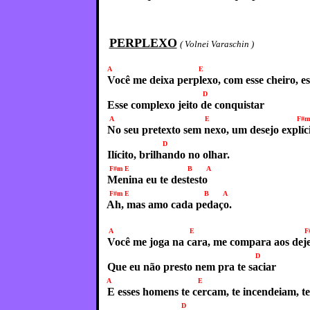
PERPLEXO
( Volnei Varaschin )
A E F
Você me deixa perplexo, com esse cheiro, es
D
Esse complexo jeito de conquistar
A E F#m
No seu pretexto sem nexo, um desejo explíc
D
Ilícito, brilhando no olhar.
F#m E B 
Menina eu te destesto
F#m E B A
Ah, mas amo cada pedaço.
A E F#
Você me joga na cara, me compara aos deje
D
Que eu não presto nem pra te saciar
A E F#
E esses homens te cercam, te incendeiam, te
D