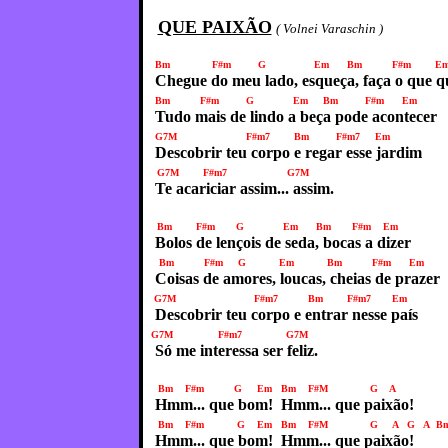
QUE PAIXÃO
( Volnei Varaschin )
Bm F#m G Em Bm F#m E
Chegue do meu lado, esqueça, faça o que q
Bm F#m G Em Bm F#m Em
Tudo mais de lindo a beça pode acontecer
G7M F#m7 Bm F#m7 Em
Descobrir teu corpo e regar esse jardim
G7M F#m7
G7M
Te acariciar assim... assim.
Bm F#m G Em Bm F#m Em
Bolos de lençois de seda, bocas a dizer
Bm F#m G Em Bm F#m Em
Coisas de amores, loucas, cheias de prazer
G7M F#m7 Bm F#m7 Em
Descobrir teu corpo e entrar nesse país
G7M F#m7
G7M
Só me interessa ser feliz.
Bm F#m G Em Bm F#M G A
Hmm... que bom! Hmm... que paixão!
Bm F#m G Em Bm F#M G A
G A 
Hmm... que bom! Hmm... que paixão!