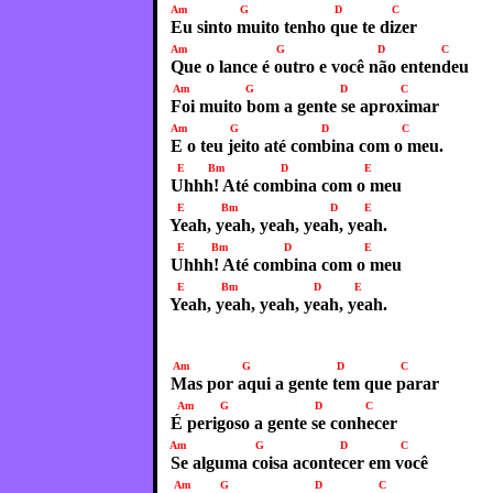
Am G D C
Eu sinto muito tenho que te dizer
Am G D C
Que o lance é outro e você não entendeu
Am G D 
Foi muito bom a gente se aproximar
Am G D C
E o teu jeito até combina com o meu.
E Bm D E
Uhhh! Até combina com o meu
E Bm D E
Yeah, yeah, yeah, yeah, yeah.
E Bm D E
Uhhh! Até combina com o meu
E Bm D E
Yeah, yeah, yeah, yeah, yeah.
Am G D C
Mas por aqui a gente tem que parar
Am G D C
É perigoso a gente se conhecer
Am G D 
Se alguma coisa acontecer em você
Am G D C