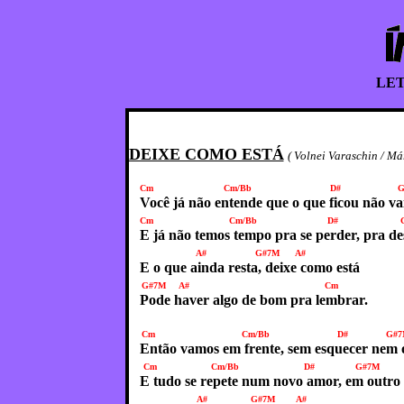
LET
DEIXE COMO ESTÁ
( Volnei Varaschin / Má
Cm Cm/Bb D# G#7
Você já não entende que o que ficou não vai
Cm Cm/Bb D# G#
E já não temos tempo pra se perder, pra de
A# G#7M A#
E o que ainda resta, deixe como está
G#7M A# Cm
Pode haver algo de bom pra lembrar.
Cm Cm/Bb D# G#7
Então vamos em frente, sem esquecer nem o
Cm Cm/Bb D# G#7M
E tudo se repete num novo amor, em outro 
A# G#7M A#