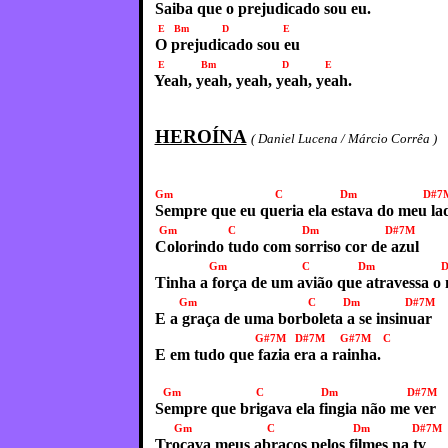
Saiba que o prejudicado sou eu.
E Bm D E
O prejudicado sou eu
E Bm D E
Yeah, yeah, yeah, yeah, yeah.
HEROÍNA
( Daniel Lucena / Márcio Corrêa )
Gm C Dm D#7
Sempre que eu queria ela estava do meu la
Gm C Dm D#7M
Colorindo tudo com sorriso cor de azul
Gm C Dm D#
Tinha a força de um avião que atravessa o
Gm C Dm D#7M
E a graça de uma borboleta a se insinuar
G#7M D#7M G#7M C
E em tudo que fazia era a rainha.
Gm C Dm D#7M
Sempre que brigava ela fingia não me ver
Gm C Dm D#7M
Trocava meus abraços pelos filmes na tv