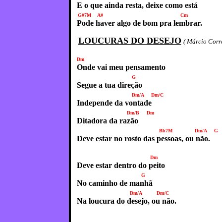
E o que ainda resta, deixe como está
G#7M A# Cm
Pode haver algo de bom pra lembrar.
LOUCURAS DO DESEJO
( Márcio Corr
Dm
Onde vai meu pensamento
G
Segue a tua direção
Dm/A Dm/C
Independe da vontade
Dm/B 
Ditadora da razão
Bb7M Dm/A G
Deve estar no rosto das pessoas, ou não.
Dm
Deve estar dentro do peito
G
No caminho de manhã
Dm/A Dm/C
Na loucura do desejo, ou não.