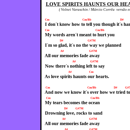
LOVE SPIRITS HAUNTS OUR HE
( Volnei Varaschin / Márcio Corrêa versão em in
Cm Cm/Bb D# G#
I don´t know how to tell you though it´s ha
Cm Cm/B
My words aren´t meant to hurt you
D# G#7M
I´m so glad, it´s no the way we planned
A# G#7M
All our memories fade away
A#
G#7M
Now there´s nothing left to say
A#
Cm
As love spirits haunts our hearts.
Cm Cm/Bb D# G#7
And now we know it´s over how we tried to
Cm Cm/Bb
My tears becomes the ocean
D# G#7M
Drowning love, rocks to sand
A# G#7M
All our memories fade away
A#
G#7M