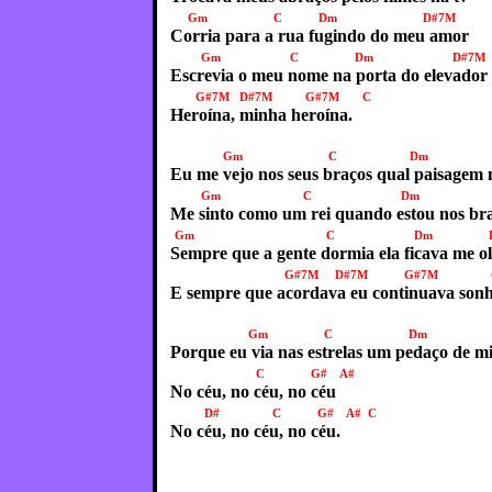
Gm C Dm D#7M
Corria para a rua fugindo do meu amor
Gm C Dm D#7M
Escrevia o meu nome na porta do elevador
G#7M D#7M G#7M C
Heroína, minha heroína.
Gm C Dm D
Eu me vejo nos seus braços qual paisagem n
Gm C Dm D
Me sinto como um rei quando estou nos bra
Gm C Dm D#
Sempre que a gente dormia ela ficava me o
G#7M D#7M G#7M
E sempre que acordava eu continuava son
Gm C Dm 
Porque eu via nas estrelas um pedaço de 
C G# A#
No céu, no céu, no céu
D# C G# A# C
No céu, no céu, no céu.