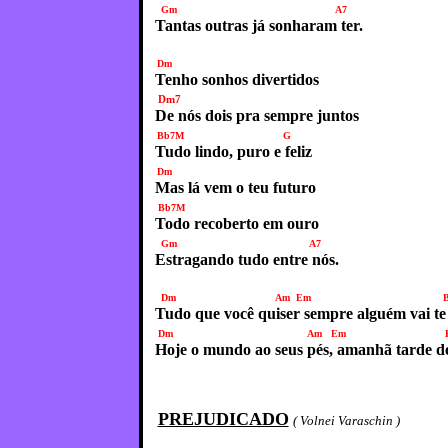
Gm A7
Tantas outras já sonharam ter.
Dm
Tenho sonhos divertidos
Dm7
De nós dois pra sempre juntos
Bb7M G
Tudo lindo, puro e feliz
Dm
Mas lá vem o teu futuro
Bb7M
Todo recoberto em ouro
Gm A7
Estragando tudo entre nós.
Dm Am Em B
Tudo que você quiser sempre alguém vai te
Dm Am Em B
Hoje o mundo ao seus pés, amanhã tarde d
PREJUDICADO
( Volnei Varaschin )