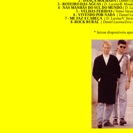
2 - DANÇA MOLHADA
( Daniel L
3 - ROTEIRO DAS ÁGUAS
( D. Lucena/B. Monda
4 - NAS MANHÃS DO SUL DO MUNDO
( D. L
5 - VELHAS FERIDAS
( Volnei Vara
6 - VIVENDO POR NADA
( Daniel Lu
7 - ME FAZ A CABEÇA
( D. Lucena/V. Varas
8 -ROCK RURAL
( Daniel Lucena/Zeca P
* faixas disponíveis ap